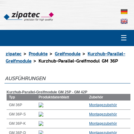
☰
Produkte
Kontakt
zipatec
Produkte
Greifmodule
Kurzhub-Parallel-
Katalog
Greifmodule
Kurzhub-Parallel-Greifmodul GM 36P
CAD-Daten
AUSFÜHRUNGEN
Vertretungen
Kurzhub-Parallel-Greifmodule GM 25P - GM 42P
Typ
Produktdatenblatt
Zubehör
GM 36P
Montagezubehör
GM 36P-S
Montagezubehör
GM 36P-K
Montagezubehör
GM 36P-D
Montagezubehör