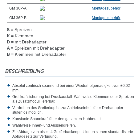
GM 36P-A
Montagezubehör
GM 36P-B
Montagezubehör
S =
Spreizen
K =
Klemmen
D =
mit Drehadapter
A =
Spreizen mit Drehadapter
B =
Klemmen mit Drehadapter
BESCHREIBUNG
Absolut zentrisch spannend bei einer Wiederholgenauigkeit von ±0.02
mm.
Greifkraftsicherung bei Druckausfall. Wahlweise Klemmen oder Spreizen
als Zusatzmodul lieferbar.
Verdrehen des Greiferkopfes zur Antriebseinheit über Drehadapter
stufenlos möglich.
Konstante Spannkraft über den gesamten Hubbereich.
Wahlweise Innen- und Aussengreifen.
Zur Abfrage von bis zu 4 Greiferbackenpositionen stehen standardisierte
Abfragesets zur Verfügung.